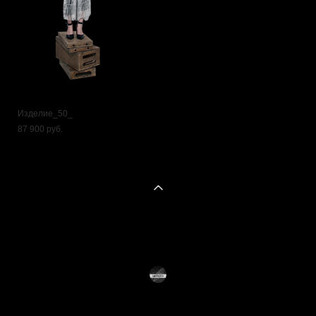
Изделие_50_
87 900 pуб.