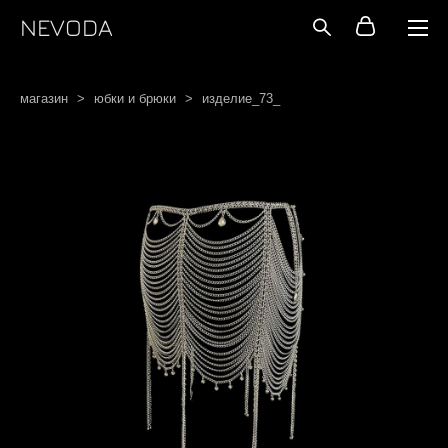
NEVODA
магазин
>
юбки и брюки
>
изделие_73_