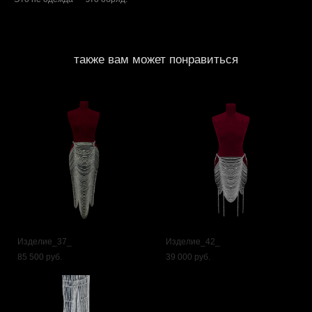
также вам может понравиться
Изделие_37_
Изделие_42_
85 500 pуб.
39 000 pуб.