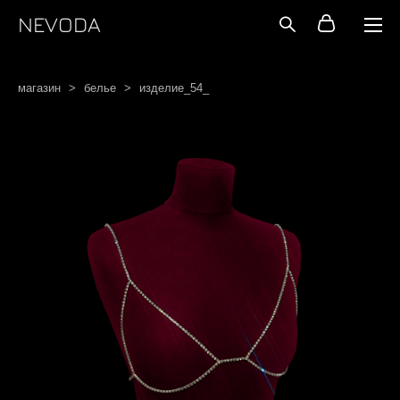
NEVODA
магазин
>
белье
>
изделие_54_