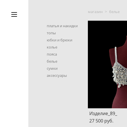
магазин
>
белье
платья и накидки
топы
юбки и брюки
колье
пояса
белье
сумки
аксессуары
Изделие_89_
27 500 pуб.