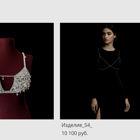
Изделие_54_
10 100 pуб.