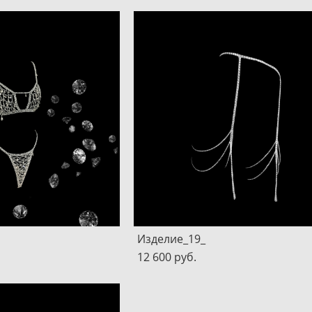
Изделие_19_
12 600 pуб.