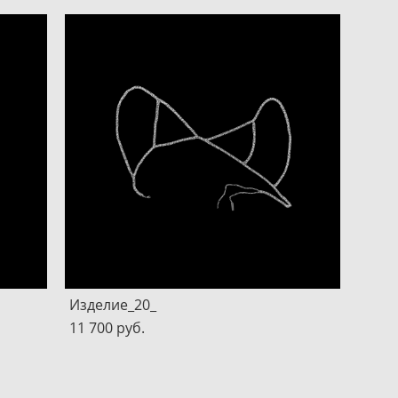
Изделие_20_
11 700 pуб.